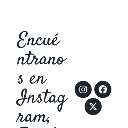
Encué
ntrano
s en
Instag
ram,