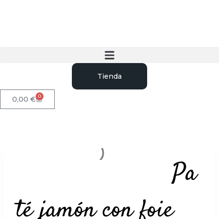
Tienda
0
0,00
€
Pa
té jamón con foie